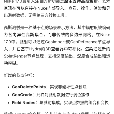
Nuke 17.0最引人注目的新功能是
原生支持高斯溅射
。艺术
家现在可以直接在Nuke内部导入、查看、操作、渲染和导
出溅射数据，无需第三方转换工具。
高斯溅射是一种基于点的场景表示方法，其中辐射度被编码
为各向异性高斯集合，而非传统的多边形网格。在Nuke 
17.0中，溅射可以通过GeoImport或GeoReference节点导
入，并在基于Hydra的3D查看器中可视化。渲染通过新的
SplatRender节点处理，支持深度输出、深度合成输出和运
动模糊。
新增的节点包括：
GeoDeletePoints
：实现非破坏性点删除
GeoGrade
：允许对溅射数据进行调色操作
Field Nodes
：与溅射集成，实现点数据的组合和变换