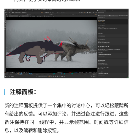
首
页
资
讯
注释面板：
作
登录
注册
品
新的注释面板提供了一个集中的讨论中心，可以轻松跟踪所
有给出的反馈。可以添加评论，并通过备注进行跟进，这些
资
备注保持在同一线程中，并显示帧范围、时间戳等详细信
源
息，以及编辑和删除按钮。