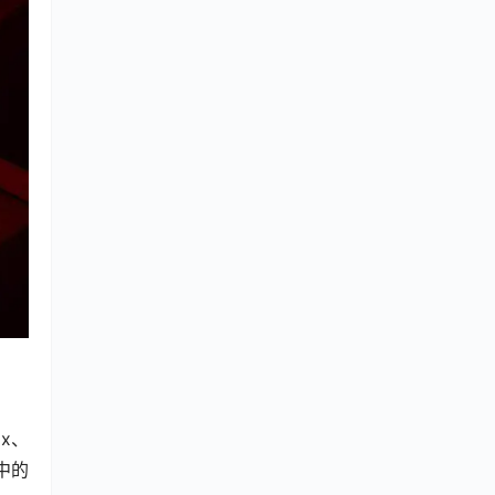
ax、
程中的