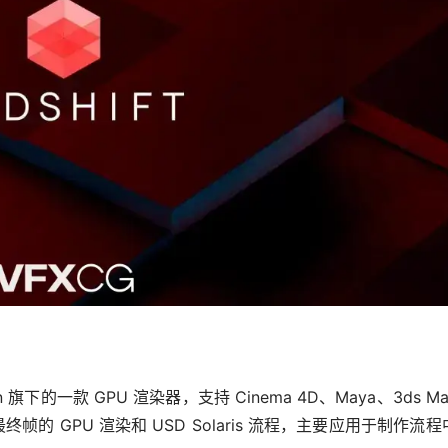
 旗下的一款 GPU 渲染器，支持 Cinema 4D、Maya、3ds M
于最终帧的 GPU 渲染和 USD Solaris 流程，主要应用于制作流