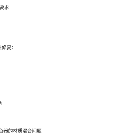
定要求
性修复：
题
r 着色器的材质混合问题