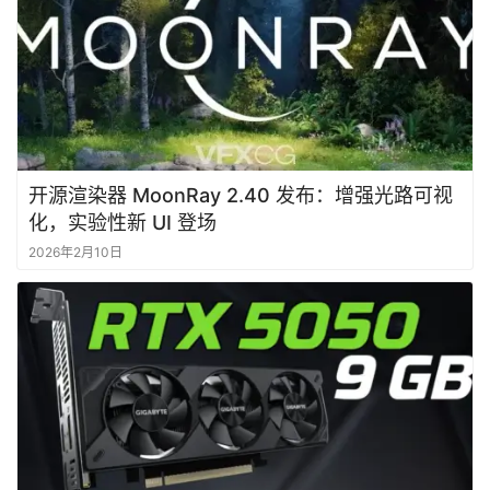
首
开源渲染器 MoonRay 2.40 发布：增强光路可视
页
化，实验性新 UI 登场
2026年2月10日
资
讯
作
登录
注册
品
资
源