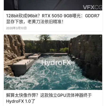
学
习
128bit砍成96bit？RTX 5050 9GB曝光：GDDR7
显存下放，老黄刀法依旧精准！
2026年3月10日
解算太快像作弊？这款独立GPU流体神器终于
HydroFX 1.0了