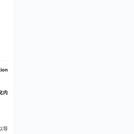
ion 
序化内
以导