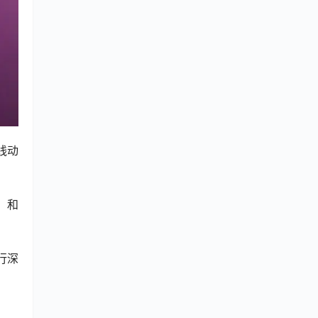
线动
和 
行深