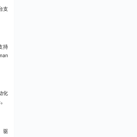
平台支
支持 
n 
动化 
升。
擎，驱