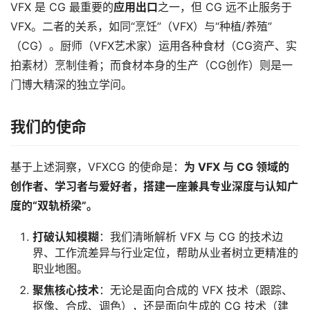
VFX 是 CG 最重要的
应用出口
之一，但 CG 远不止服务于 
VFX。二者的关系，如同“烹饪”（VFX）与“种植/养殖”
（CG）。厨师（VFX艺术家）运用各种食材（CG资产、实
拍素材）烹制佳肴；而食材本身的生产（CG创作）则是一
门博大精深的独立学问。
我们的使命
首
页
基于上述洞察，VFXCG 的使命是：
为 VFX 与 CG 领域的
创作者、学习者与爱好者，搭建一座兼具专业深度与认知广
资
讯
度的“双轨桥梁”。
打破认知模糊
：我们清晰解析 VFX 与 CG 的技术边
作
登录
注册
界、工作流差异与行业定位，帮助从业者树立更精准的
品
职业地图。
聚焦核心技术
：无论是面向合成的 VFX 技术（跟踪、
资
抠像、合成、调色），还是面向生成的 CG 技术（建