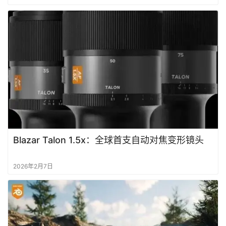
作
登录
注册
品
资
源
学
习
Blazar Talon 1.5x：全球首支自动对焦变形镜头
2026年2月7日