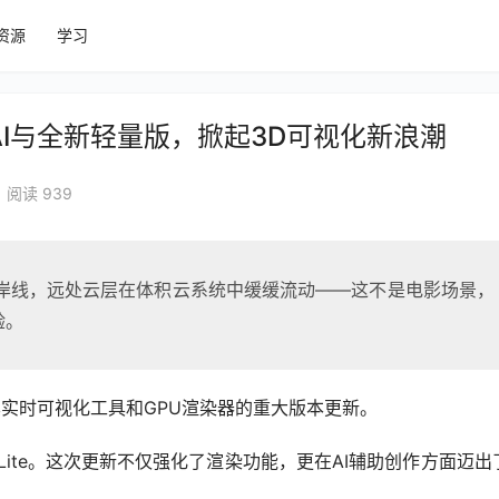
资源
学习
AI与全新轻量版，掀起3D可视化新浪潮
阅读 939
岸线，远处云层在体积云系统中缓缓流动——这不是电影场景，
验。
.0，这是其实时可视化工具和GPU渲染器的重大版本更新。
5 Lite。这次更新不仅强化了渲染功能，更在AI辅助创作方面迈出