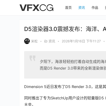
首页
资讯
作品
D5渲染器3.0震撼发布：海洋、
米松
•
资讯
•
2026年1月16日 下午11:27
•
夕阳下，海浪轻轻拍打着自动生成的海
而是D5 Render 3.0带来的全新渲染体
Dimension 5近日发布了D5 Render 3
同时推出了专为SketchUp用户设计的轻量版D
大步。