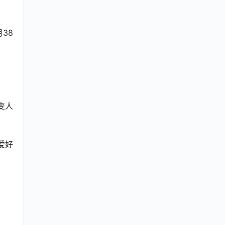
38
变人
爱好