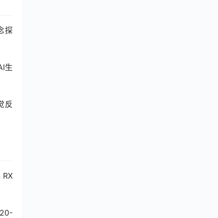
念探
I生
觉反
RX 
20-