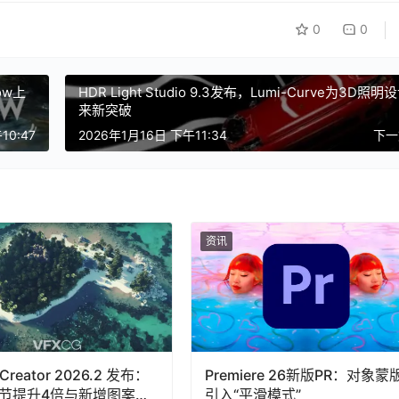
0
0
ow上
HDR Light Studio 9.3发布，Lumi-Curve为3D照明
来新突破
10:47
2026年1月16日 下午11:34
下
资讯
 Creator 2026.2 发布：
Premiere 26新版PR：对象蒙
节提升4倍与新增图案分
引入“平滑模式”