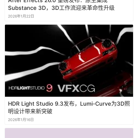
After Effects 26.0 重磅发布：原生集成
Substance 3D，3D工作流迎来革命性升级
2026年1月22日
首
页
资
讯
作
登录
注册
品
资
HDR Light Studio 9.3发布，Lumi-Curve为3D照
源
明设计带来新突破
2026年1月16日
学
习