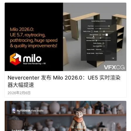
首
页
资
讯
Nevercenter 发布 Milo 2026.0：UE5 实时渲染
器大幅提速
作
2026年2月6日
登录
注册
品
资
源