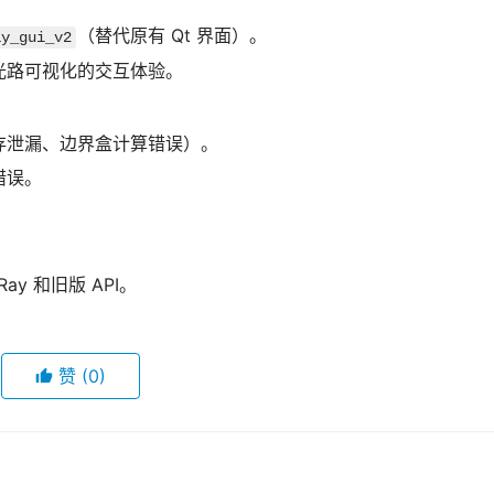
（替代原有 Qt 界面）。
ay_gui_v2
光路可视化的交互体验。
存泄漏、边界盒计算错误）。
错误。
。
y 和旧版 API。
赞
(0)