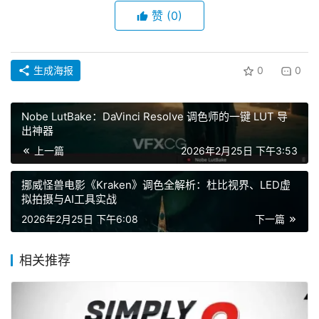
赞
(0)
生成海报
0
0
Nobe LutBake：DaVinci Resolve 调色师的一键 LUT 导
出神器
上一篇
2026年2月25日 下午3:53
挪威怪兽电影《Kraken》调色全解析：杜比视界、LED虚
拟拍摄与AI工具实战
2026年2月25日 下午6:08
下一篇
相关推荐