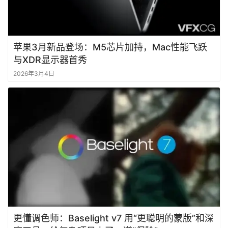
苹果3月新品登场：M5芯片加持，Mac性能飞跃
与XDR显示器首秀
2026年3月4日
首
页
资
讯
作
登录
注册
品
资
更懂调色师：Baselight v7 用“更聪明的蒙版”和深
源