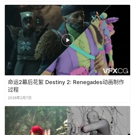
命运2幕后花絮 Destiny 2: Renegades动画制作
过程
2026年2月7日