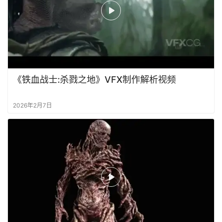
《铁血战士:杀戮之地》VFX制作解析视频
2026年2月7日