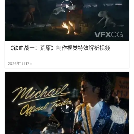
《铁血战士：荒原》制作视觉特效解析视频
2026年1月17日