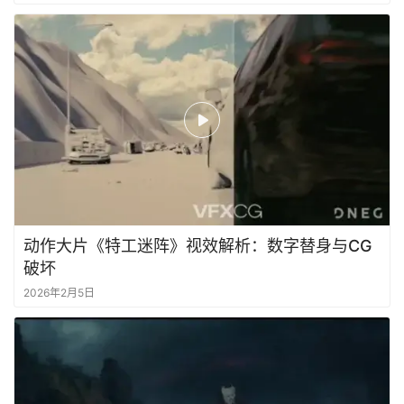
品
资
源
学
习
动作大片《特工迷阵》视效解析：数字替身与CG
破坏
2026年2月5日