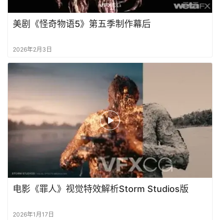
美剧《怪奇物语5》第五季制作幕后
2026年2月3日
首
页
资
讯
电影《罪人》视觉特效解析Storm Studios版
作
2026年1月17日
登录
注册