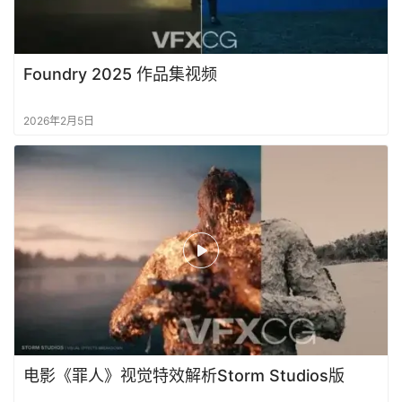
Foundry 2025 作品集视频
2026年2月5日
电影《罪人》视觉特效解析Storm Studios版