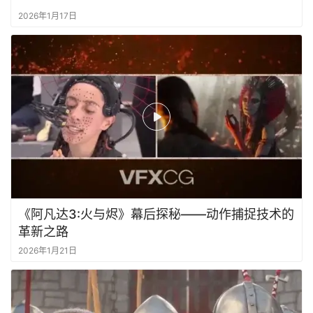
2026年1月17日
《阿凡达3:火与烬》幕后探秘——动作捕捉技术的
革新之路
2026年1月21日