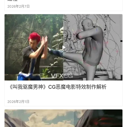
习
2026年2月7日
《叫我驱魔男神》CG恶魔电影特效制作解析
2026年2月1日