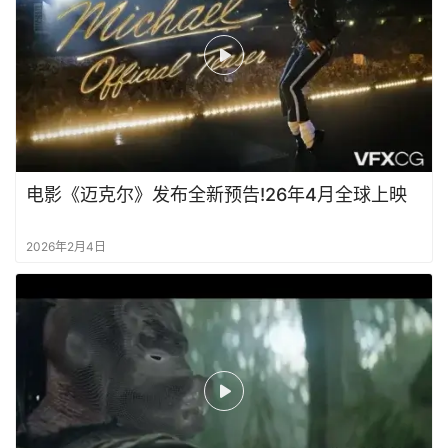
电影《迈克尔》发布全新预告!26年4月全球上映
2026年2月4日