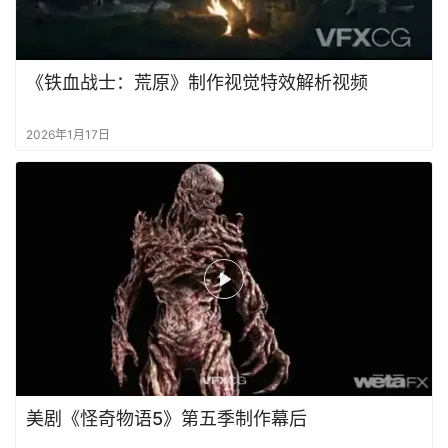
《铁血战士：荒原》制作视觉特效解析视频
2026年1月17日
美剧《怪奇物语5》第五季制作幕后