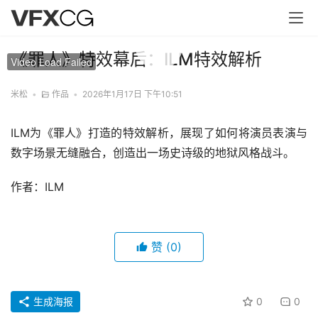
00:00 / 00:00
《罪人》特效幕后：ILM特效解析
Video Load Failed
米松
•
作品
•
2026年1月17日 下午10:51
ILM为《罪人》打造的特效解析，展现了如何将演员表演与
数字场景无缝融合，创造出一场史诗级的地狱风格战斗。
作者：ILM
赞
(0)
生成海报
0
0