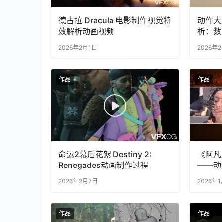
德古拉 Dracula 电影制作视觉特
动作大
效解析动画视频
析：数
2026年2月1日
2026年
作品
作品
命运2幕后花絮 Destiny 2:
《阿凡
Renegades动画制作过程
——动
2026年2月7日
2026年
作品
作品