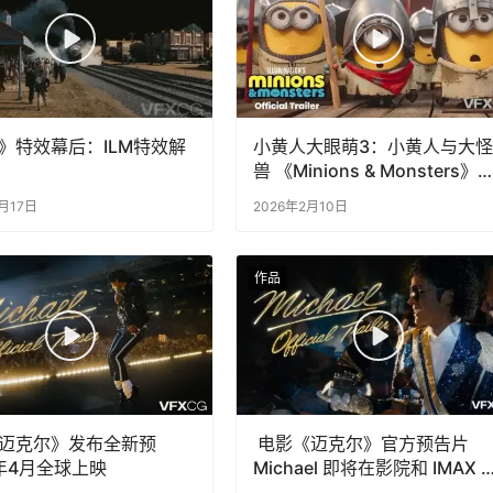
》特效幕后：ILM特效解
小黄人大眼萌3：小黄人与大怪
兽 《Minions & Monsters》
方预告片
1月17日
2026年2月10日
作品
迈克尔》发布全新预
电影《迈克尔》官方预告片
6年4月全球上映
Michael 即将在影院和 IMAX 
映