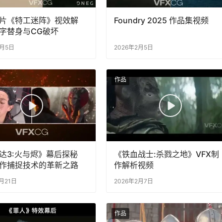
片《特工迷阵》视效解
Foundry 2025 作品集视频
字替身与CG破坏
2月5日
2026年2月5日
作品
达3:火与烬》幕后探秘
《铁血战士:杀戮之地》VFX制
作捕捉技术的革新之路
作解析视频
1月21日
2026年2月7日
作品