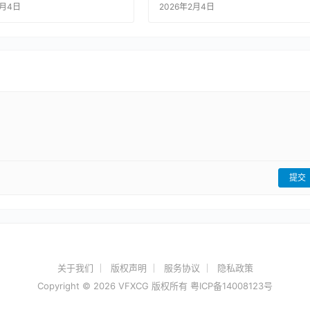
2月4日
2026年2月4日
提交
关于我们
版权声明
服务协议
隐私政策
Copyright © 2026 VFXCG 版权所有
粤ICP备14008123号