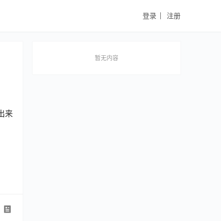
登录
注册
暂无内容
出来