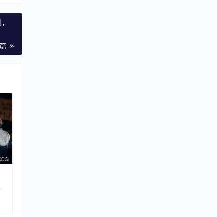
划，
一篇
上