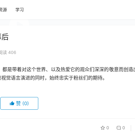
资源
学习
幕后
阅读 406
，都是带着对这个世界、以及热爱它的观众们深深的敬意而创造
推进视觉语言演进的同时，始终忠实于粉丝们的期待。
赞
(0)
0
0