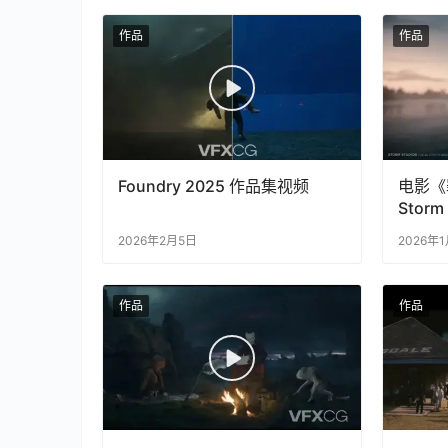
作品
作品
Foundry 2025 作品集视频
电影《
Storm
2026年2月5日
2026年
作品
作品