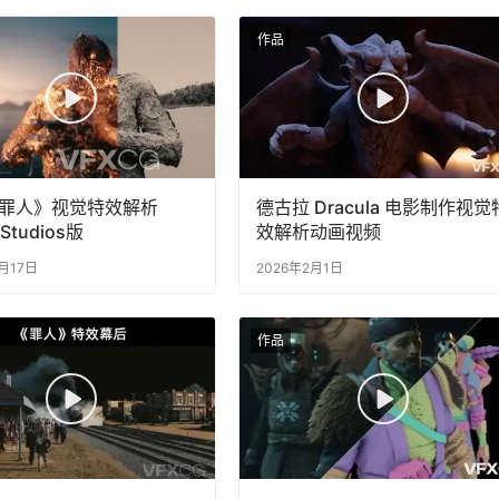
作品
罪人》视觉特效解析
德古拉 Dracula 电影制作视觉
 Studios版
效解析动画视频
1月17日
2026年2月1日
作品