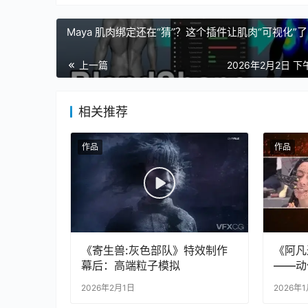
Maya 肌肉绑定还在“猜”？这个插件让肌肉“可视化”
上一篇
2026年2月2日 下午
相关推荐
作品
作品
《寄生兽:灰色部队》特效制作
《阿凡
幕后：高端粒子模拟
——动
2026年2月1日
2026年