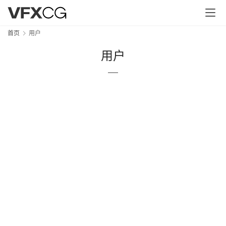
首页
用户
用户
首
页
资
讯
作
登录
注册