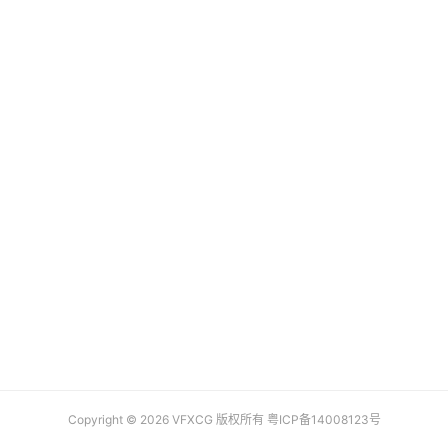
品
资
源
学
习
Copyright © 2026 VFXCG 版权所有
粤ICP备14008123号